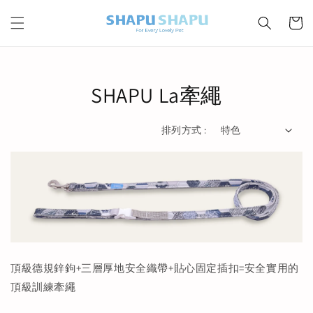
SHAPU La牽繩
排列方式 :
頂級德規鋅鉤+三層厚地安全織帶+貼心固定插扣=安全實用的
頂級訓練牽繩