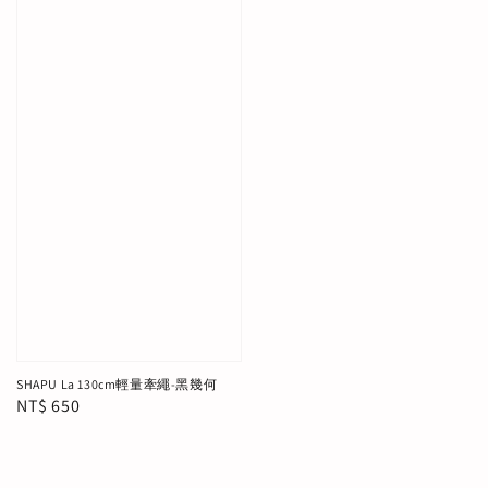
SHAPU La 130cm輕量牽繩-黑幾何
Regular
NT$ 650
price